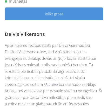
Ir uz vietas
Ielikt grozā
Deivis Vilkersons
Apbrīnojams liecības stāsts par Dieva Gara vadību
Deivida Vilkersona dzīvē, kad viņš būdams jauns
evaņģēlija sludinātājs devās uz Ņujorku, lai stāstītu par
Jēzus Kristus mīlestību pilsētas jauniešu bandām. Tā
rezultātā pie ticības pārdabiski atgriezās daudzi
kriminālajā pasaulē iesaistītie jaunieši, tai skaitā
cietsirdīgākais no tiem
bandas vadonis Nikijs
Mau Mau
Krūzs, kurš vēlāk kļuva par pasaulē slavenu evaņģēlistu. Šī
grāmata ir par Dieva Tēva mīlestības pilno sirdi, kas
turpina meklēt un glābt pazudušo arī šīs pasaules