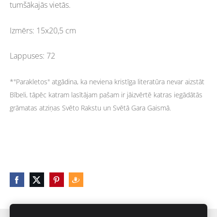
tumšākajās vietās.
Izmērs: 15x20,5 cm
Lappuses: 72
*"Parakletos" atgādina, ka neviena kristīga literatūra nevar aizstāt
Bībeli, tāpēc katram lasītājam pašam ir jāizvērtē katras iegādātās
grāmatas atziņas Svēto Rakstu un Svētā Gara Gaismā.