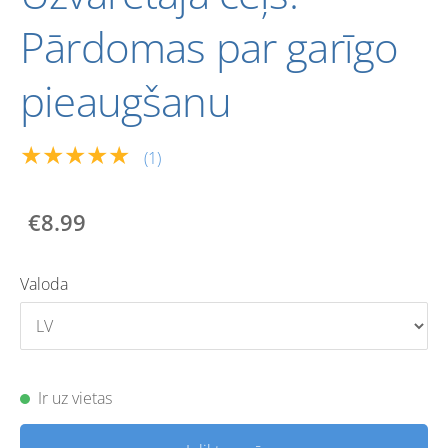
Pārdomas par garīgo
pieaugšanu
★★★★★
(1)
€8.99
Valoda
Ir uz vietas