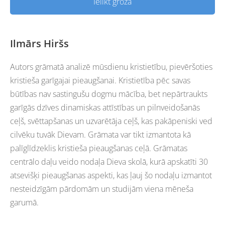
Ielikt grozā
Ilmārs Hiršs
Autors grāmatā analizē mūsdienu kristietību, pievēršoties
kristieša garīgajai pieaugšanai. Kristietība pēc savas
būtības nav sastingušu dogmu mācība, bet nepārtraukts
garīgās dzīves dinamiskas attīstības un pilnveidošanās
ceļš, svēttapšanas un uzvarētāja ceļš, kas pakāpeniski ved
cilvēku tuvāk Dievam. Grāmata var tikt izmantota kā
palīglīdzeklis kristieša pieaugšanas ceļā. Grāmatas
centrālo daļu veido nodaļa Dieva skolā, kurā apskatīti 30
atsevišķi pieaugšanas aspekti, kas ļauj šo nodaļu izmantot
nesteidzīgām pārdomām un studijām viena mēneša
garumā.