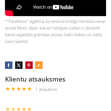
*"Parakletos" atgādina, ka neviena kristīga literatūra nevar
aizstāt Bībeli, tāpēc katram lasītājam pašam ir jāizvērtē
katras iegādātās grāmatas atziņas Svēto Rakstu un Svētā
Gara Gaismā.
Klientu atsauksmes
★★★★★
1 atsauksme
★★★★★