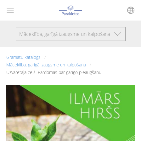
Māceklība, garīgā izaugsme un kalpošana
Grāmatu katalogs
Māceklība, garīgā izaugsme un kalpošana
Uzvarētāja ceļš. Pārdomas par garīgo pieaugšanu