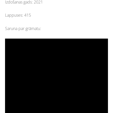
Izdošanas gads: 2021
Lappuses: 415
Saruna par grāmatu: