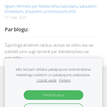
Ilgvars Vērmelis par Maikla Velsa kalpošanu, sakautiem
kristiešiem, draudzēm un komunismu ASV
27. sept. 2023
Par blogu:
Šajā blogā atradīsiet rakstus, atziņas vai video, kas var
palīdzēt jums augt izpratnē par dvēseļkopšanu vai
māceklību.
Mēs lietojam sīkfailus pakalpojuma nodrošināšanai,
Sākums
Grāmatu katalogs
Blogs
Piegāde
mārketinga nolūkiem un pakalpojuma uzlabošanai.
Uzzināt vairāk
Pielāgot
Noteikumi
Privātuma politika
Kontakti
Sīkdatnes
Pieņemt visus