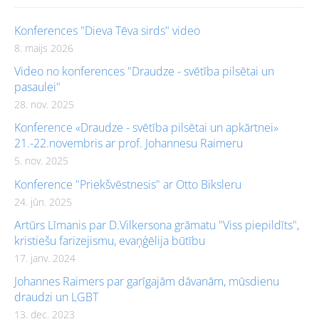
Konferences "Dieva Tēva sirds" video
8. maijs 2026
Video no konferences "Draudze - svētība pilsētai un
pasaulei"
28. nov. 2025
Konference «Draudze - svētība pilsētai un apkārtnei»
21.-22.novembris ar prof. Johannesu Raimeru
5. nov. 2025
Konference "Priekšvēstnesis" ar Otto Biksleru
24. jūn. 2025
Artūrs Līmanis par D.Vilkersona grāmatu "Viss piepildīts",
kristiešu farizejismu, evaņģēlija būtību
17. janv. 2024
Johannes Raimers par garīgajām dāvanām, mūsdienu
draudzi un LGBT
13. dec. 2023