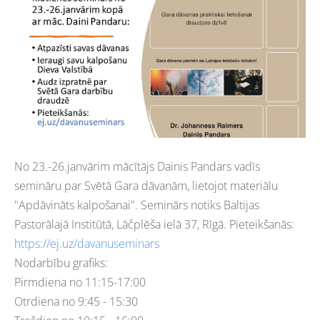
No 23.-26.janvārim mācītājs Dainis Pandars vadīs
semināru par Svētā Gara dāvanām, lietojot materiālu
"Apdāvināts kalpošanai". Seminārs notiks Baltijas
Pastorālajā Institūtā, Lāčplēša ielā 37, Rīgā. Pieteikšanās:
https://ej.uz/davanuseminars
Nodarbību grafiks:
Pirmdiena no 11:15-17:00
Otrdiena no 9:45 - 15:30