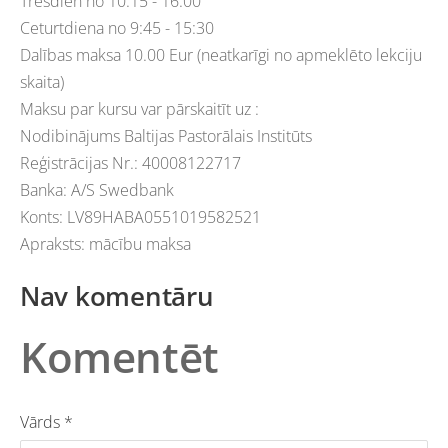
Trešdien no 10:15 - 16:00
Ceturtdiena no 9:45 - 15:30
Dalības maksa 10.00 Eur (neatkarīgi no apmeklēto lekciju
skaita)
Maksu par kursu var pārskaitīt uz :
Nodibinājums Baltijas Pastorālais Institūts
Reģistrācijas Nr.: 40008122717
Banka: A/S Swedbank
Konts: LV89HABA0551019582521
Apraksts: mācību maksa
Nav komentāru
Komentēt
Vārds *