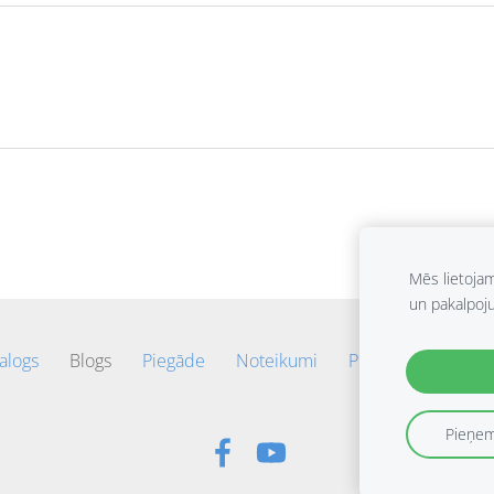
Mēs lietoja
un pakalpoj
alogs
Blogs
Piegāde
Noteikumi
Privātuma politika
Pieņem