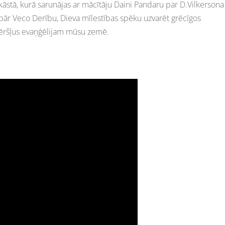
kāstā, kurā sarunājas ar mācītāju Daini Pandaru par D.Vilkersona
pār Veco Derību, Dieva mīlestības spēku uzvarēt grēcīgos
šķēršļus evaņģēlijam mūsu zemē.