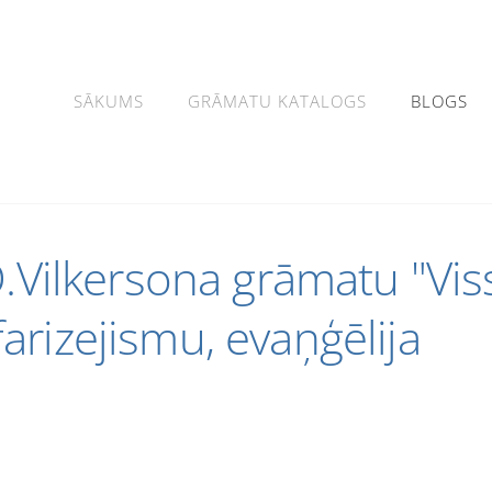
SĀKUMS
GRĀMATU KATALOGS
BLOGS
D.Vilkersona grāmatu "Vis
 farizejismu, evaņģēlija