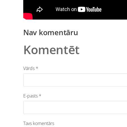
Nav komentāru
Komentēt
Vārds *
E-pasts *
Tavs komentārs