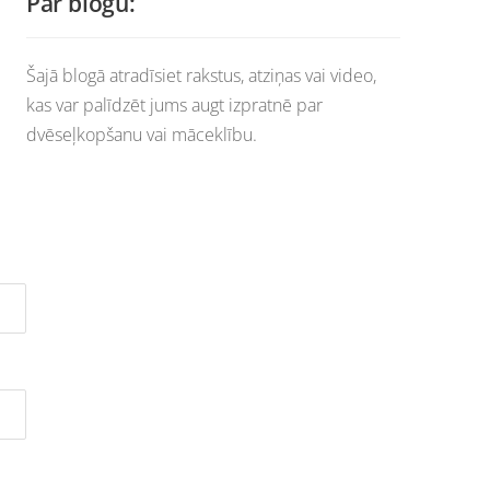
Par blogu:
Šajā blogā atradīsiet rakstus, atziņas vai video,
kas var palīdzēt jums augt izpratnē par
dvēseļkopšanu vai māceklību.