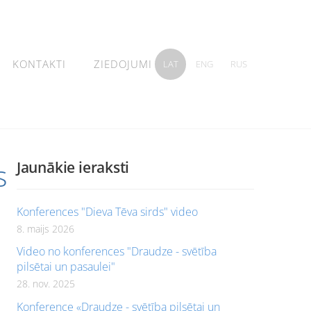
KONTAKTI
ZIEDOJUMI
LAT
ENG
RUS
s
Jaunākie ieraksti
Konferences "Dieva Tēva sirds" video
8. maijs 2026
Video no konferences "Draudze - svētība
pilsētai un pasaulei"
28. nov. 2025
Konference «Draudze - svētība pilsētai un