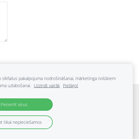
m sīkfailus pakalpojuma nodrošināšanai, mārketinga nolūkiem
uma uzlabošanai.
Uzzināt vairāk
Pielāgot
Kontakti
Sīkdatnes
Pieņemt visus
t tikai nepieciešamos