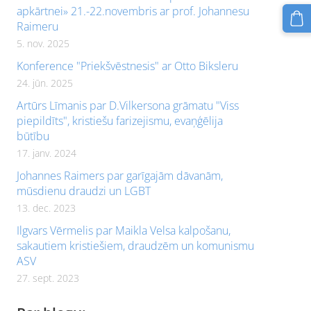
apkārtnei» 21.-22.novembris ar prof. Johannesu
Raimeru
5. nov. 2025
Konference "Priekšvēstnesis" ar Otto Biksleru
24. jūn. 2025
Artūrs Līmanis par D.Vilkersona grāmatu "Viss
piepildīts", kristiešu farizejismu, evaņģēlija
būtību
17. janv. 2024
Johannes Raimers par garīgajām dāvanām,
mūsdienu draudzi un LGBT
13. dec. 2023
Ilgvars Vērmelis par Maikla Velsa kalpošanu,
sakautiem kristiešiem, draudzēm un komunismu
ASV
27. sept. 2023