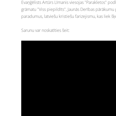
Evaņģēlists Artūrs Līmanis viesojas "Parakletos" pod
grāmatu "Viss piepildīts", Jaunās Derības pārākumu 
paradumus, latviešu kristiešu farizejismu, kas liek 
Sarunu var noskatīties šeit: