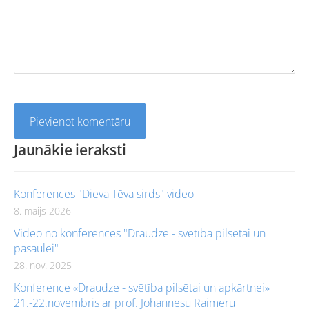
Jaunākie ieraksti
Konferences "Dieva Tēva sirds" video
8. maijs 2026
Video no konferences "Draudze - svētība pilsētai un
pasaulei"
28. nov. 2025
Konference «Draudze - svētība pilsētai un apkārtnei»
21.-22.novembris ar prof. Johannesu Raimeru