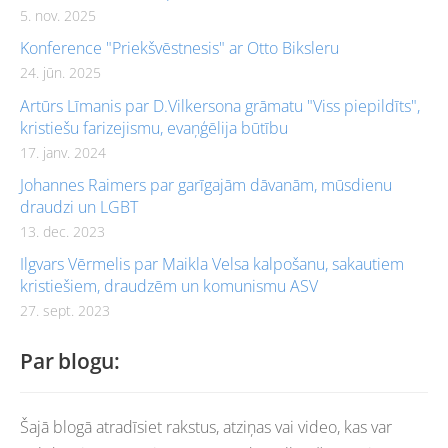
5. nov. 2025
Konference "Priekšvēstnesis" ar Otto Biksleru
24. jūn. 2025
Artūrs Līmanis par D.Vilkersona grāmatu "Viss piepildīts",
kristiešu farizejismu, evaņģēlija būtību
17. janv. 2024
Johannes Raimers par garīgajām dāvanām, mūsdienu
draudzi un LGBT
13. dec. 2023
Ilgvars Vērmelis par Maikla Velsa kalpošanu, sakautiem
kristiešiem, draudzēm un komunismu ASV
27. sept. 2023
Par blogu:
Šajā blogā atradīsiet rakstus, atziņas vai video, kas var