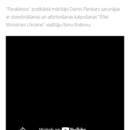
"Parakletos" podkāstā mācītājs Dainis Pandars sarunājas
ar dziedināšanas un atbrīvošanas kalpošanas "Ellel
Ministries Ukraine" vadītāju Ņinu Rotkinu: