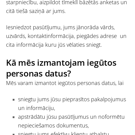
starpniecību, aizpildot tīmeklī bāzētās anketas un
citā tiešā saziņā ar jums.
Iesniedzot pasūtījumu, jums jānorāda vārds,
uzvārds, kontaktinformācija, piegādes adrese
un
cita informācija kuru jūs vēlaties sniegt.
Kā mēs izmantojam iegūtos
personas datus?
Mēs varam izmantot iegūtos personas datus, lai
sniegtu jums jūsu pieprasītos pakalpojumus
un informāciju,
apstrādātu jūsu pasūtījumus un noformētu
nepieciešamos dokumentus,
sniegtu jums efektīvu klientu atbalstu,