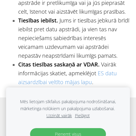
apstrāde ir pretlikumīga vai ja jūs pieprasāt
celt, īstenot vai aizstāvēt likumīgas prasības.
Tiesības iebilst.
Jums ir tiesības jebkurā brīdī
iebilst pret datu apstrādi, ja vien tas nav
nepieciešams sabiedrības interesēs
veicamam uzdevumam vai apstrādei
nepastāv neapstrīdami likumīgs pamats.
Citas tiesības saskaņā ar VDAR.
Vairāk
informācijas skatiet, apmeklējot
ES datu
aizsardzībai veltīto mājas lapu
.
Mēs lietojam sīkfailus pakalpojuma nodrošināšanai,
Sākums
Grāmatu katalogs
Blogs
Piegāde
mārketinga nolūkiem un pakalpojuma uzlabošanai.
Uzzināt vairāk
Pielāgot
Noteikumi
Privātuma politika
Kontakti
Sīkdatnes
Pieņemt visus