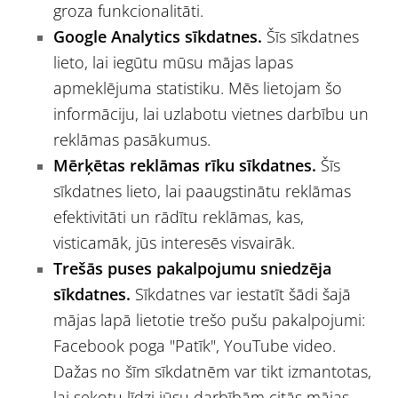
groza funkcionalitāti.
Google Analytics sīkdatnes.
Šīs sīkdatnes
lieto, lai iegūtu mūsu mājas lapas
apmeklējuma statistiku. Mēs lietojam šo
informāciju, lai uzlabotu vietnes darbību un
reklāmas pasākumus.
Mērķētas reklāmas rīku sīkdatnes.
Šīs
sīkdatnes lieto, lai paaugstinātu reklāmas
efektivitāti un rādītu reklāmas, kas,
visticamāk, jūs interesēs visvairāk.
Trešās puses pakalpojumu sniedzēja
sīkdatnes.
Sīkdatnes var iestatīt šādi šajā
mājas lapā lietotie trešo pušu pakalpojumi:
Facebook poga "Patīk", YouTube video
.
Dažas no šīm sīkdatnēm var tikt izmantotas,
lai sekotu līdzi jūsu darbībām citās mājas