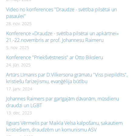
Video no konferences "Draudze - svētība pilsētai un
pasaulei"
28. nov. 2025
Konference «Draudze - svētība pilsētai un apkārtnei»
21.-22.novembris ar prof. Johannesu Raimeru
5. nov. 2025
Konference "Priekšvēstnesis" ar Otto Biksleru
24. jūn. 2025
Artūrs Līmanis par D.Vilkersona grāmatu "Viss piepildīts",
kristiešu farizejismu, evaņģēlija būtību
17. janv. 2024
Johannes Raimers par garīgajām dāvanām, mūsdienu
draudzi un LGBT
13. dec. 2023
Ilgvars Vērmelis par Maikla Velsa kalpošanu, sakautiem
kristiešiem, draudzēm un komunismu ASV