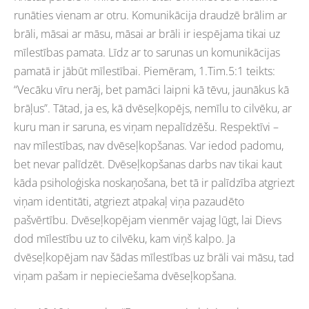
runāties vienam ar otru. Komunikācija draudzē brālim ar
brāli, māsai ar māsu, māsai ar brāli ir iespējama tikai uz
mīlestības pamata. Līdz ar to sarunas un komunikācijas
pamatā ir jābūt mīlestībai. Piemēram, 1.Tim.5:1 teikts:
“Vecāku vīru nerāj, bet pamāci laipni kā tēvu, jaunākus kā
brāļus”. Tātad, ja es, kā dvēseļkopējs, nemīlu to cilvēku, ar
kuru man ir saruna, es viņam nepalīdzēšu. Respektīvi –
nav mīlestības, nav dvēseļkopšanas. Var iedod padomu,
bet nevar palīdzēt. Dvēseļkopšanas darbs nav tikai kaut
kāda psiholoģiska noskaņošana, bet tā ir palīdzība atgriezt
viņam identitāti, atgriezt atpakaļ viņa pazaudēto
pašvērtību. Dvēseļkopējam vienmēr vajag lūgt, lai Dievs
dod mīlestību uz to cilvēku, kam viņš kalpo. Ja
dvēseļkopējam nav šādas mīlestības uz brāli vai māsu, tad
viņam pašam ir nepieciešama dvēseļkopšana.