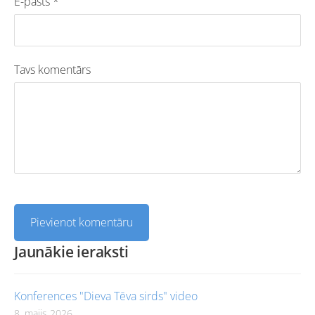
E-pasts *
Tavs komentārs
Jaunākie ieraksti
Konferences "Dieva Tēva sirds" video
8. maijs 2026