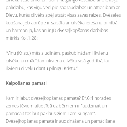
palīdzību, kas viņu ved pie sadraudzības un attiecībām ar
Dievu, kurās cilvēks spēj atstāt visas savas raizes. Dvēseles
kopšana jeb aprūpe ir saistīta ar cilvēka ieiešanu pilnībā
un harmonijā, kas arī ir JD dvēseļkopšanas darbības
mērķis Kol.1:28:
“Viņu (Kristu) mēs sludinām, paskubinādami ikvienu
cilvēku un mācīdami ikvienu cilvēku visā gudrībā, lai
ikvienu cilvēku darītu pilnīgu Kristū.”
Kalpošanas pamati
Kam ir jābūt dvēseļkopšanas pamatā? Ef.6:4 norādes
zemes tēviem attiecībā uz bērniem ir “audzinait un
pamācait tos būt paklausīgiem Tam Kungam”.
Dvēseļkopšanas pamatā ir audzināšana un pamācīšana