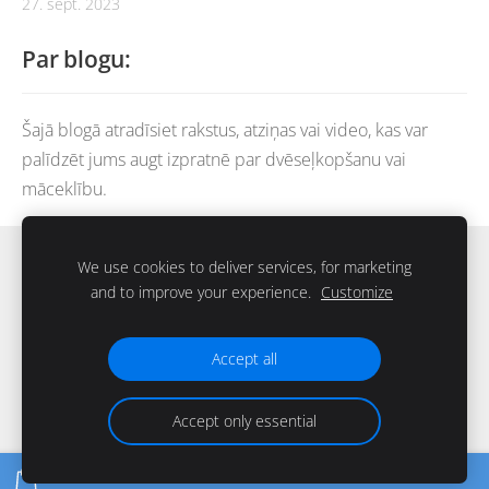
27. sept. 2023
Par blogu:
Šajā blogā atradīsiet rakstus, atziņas vai video, kas var
palīdzēt jums augt izpratnē par dvēseļkopšanu vai
māceklību.
Sākums
Grāmatu katalogs
Blogs
Piegāde
We use cookies to deliver services, for marketing
and to improve your experience.
Customize
Noteikumi
Privātuma politika
Kontakti
Sīkdatnes
Accept all
Accept only essential