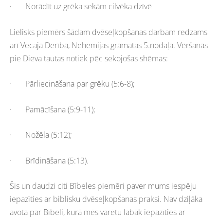
· Norādīt uz grēka sekām cilvēka dzīvē
Lielisks piemērs šādam dvēseļkopšanas darbam redzams
arī Vecajā Derībā, Nehemijas grāmatas 5.nodaļā. Vēršanās
pie Dieva tautas notiek pēc sekojošas shēmas:
· Pārliecināšana par grēku (5:6-8);
· Pamācīšana (5:9-11);
· Nožēla (5:12);
· Brīdināšana (5:13).
Šis un daudzi citi Bībeles piemēri paver mums iespēju
iepazīties ar biblisku dvēseļkopšanas praksi. Nav dziļāka
avota par Bībeli, kurā mēs varētu labāk iepazīties ar