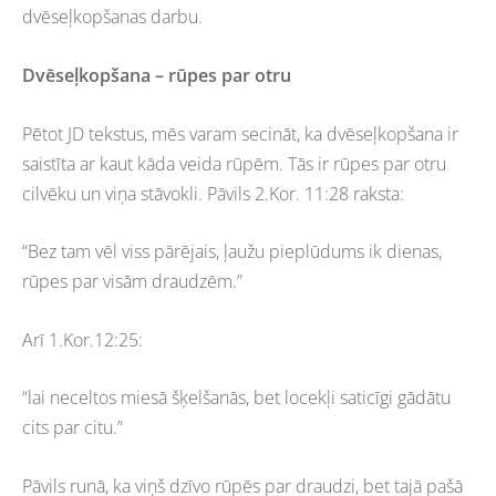
dvēseļkopšanas darbu.
Dvēseļkopšana – rūpes par otru
Pētot JD tekstus, mēs varam secināt, ka dvēseļkopšana ir
saistīta ar kaut kāda veida rūpēm. Tās ir rūpes par otru
cilvēku un viņa stāvokli. Pāvils 2.Kor. 11:28 raksta:
“Bez tam vēl viss pārējais, ļaužu pieplūdums ik dienas,
rūpes par visām draudzēm.”
Arī 1.Kor.12:25:
“lai neceltos miesā šķelšanās, bet locekļi saticīgi gādātu
cits par citu.”
Pāvils runā, ka viņš dzīvo rūpēs par draudzi, bet tajā pašā