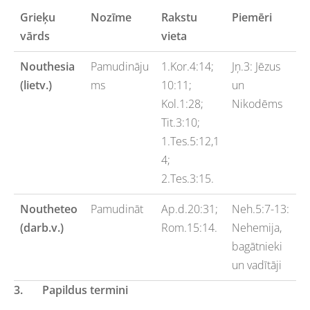
Grieķu
Nozīme
Rakstu
Piemēri
vārds
vieta
Nouthesia
Pamudināju
1.Kor.4:14;
Jņ.3: Jēzus
(lietv.)
ms
10:11;
un
Kol.1:28;
Nikodēms
Tit.3:10;
1.Tes.5:12,1
4;
2.Tes.3:15.
Noutheteo
Pamudināt
Ap.d.20:31;
Neh.5:7-13:
(darb.v.)
Rom.15:14.
Nehemija,
bagātnieki
un vadītāji
3.
Papildus termini