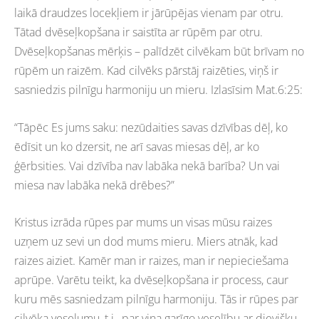
laikā draudzes locekļiem ir jārūpējas vienam par otru.
Tātad dvēseļkopšana ir saistīta ar rūpēm par otru.
Dvēseļkopšanas mērķis – palīdzēt cilvēkam būt brīvam no
rūpēm un raizēm. Kad cilvēks pārstāj raizēties, viņš ir
sasniedzis pilnīgu harmoniju un mieru. Izlasīsim Mat.6:25:
“Tāpēc Es jums saku: nezūdaities savas dzīvības dēļ, ko
ēdīsit un ko dzersit, ne arī savas miesas dēļ, ar ko
ģērbsities. Vai dzīvība nav labāka nekā barība? Un vai
miesa nav labāka nekā drēbes?”
Kristus izrāda rūpes par mums un visas mūsu raizes
uzņem uz sevi un dod mums mieru. Miers atnāk, kad
raizes aiziet. Kamēr man ir raizes, man ir nepieciešama
aprūpe. Varētu teikt, ka dvēseļkopšana ir process, caur
kuru mēs sasniedzam pilnīgu harmoniju. Tās ir rūpes par
cilvēka veselumu, t.i., par viņa garīgo veselību ar dievišķu