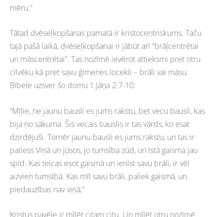
mēru.”
Tātad dvēseļkopšanas pamatā ir kristocentriskums. Taču
tajā pašā laikā, dvēseļkopšanai ir jābūt arī “brāļcentrētai
un māscentrētai”. Tas nozīmē ievērot attieksmi pret otru
cilvēku kā pret savu ģimenes locekli – brāli vai māsu.
Bībele uzsver šo domu 1.Jāņa 2:7-10:
“Mīļie, ne jaunu bausli es jums rakstu, bet vecu bausli, kas
bija no sākuma. Šis vecais bauslis ir tas vārds, ko esat
dzirdējuši. Tomēr jaunu bausli es jums rakstu, un tas ir
patiess Viņā un jūsos, jo tumsība zūd, un īstā gaisma jau
spīd. Kas teicas esot gaismā un ienīst savu brāli, ir vēl
aizvien tumsībā. Kas mīl savu brāli, paliek gaismā, un
piedauzības nav viņā;”
Kristus pavēle ir mīlēt citam citu. Un mīlēt otru nozīmē