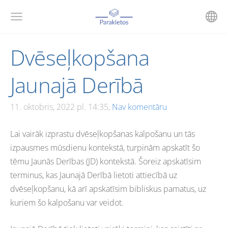
Dvēseļkopšana
Jaunajā Derībā
11. oktobris, 2022 pl. 14:35,
Nav komentāru
Lai vairāk izprastu dvēseļkopšanas kalpošanu un tās
izpausmes mūsdienu kontekstā, turpinām apskatīt šo
tēmu Jaunās Derības (JD) kontekstā. Šoreiz apskatīsim
terminus, kas Jaunajā Derībā lietoti attiecībā uz
dvēseļkopšanu, kā arī apskatīsim bibliskus pamatus, uz
kuriem šo kalpošanu var veidot.