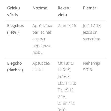
Grieķu
Nozīme
Rakstu
Piemēri
vārds
vieta
Elegchos
Apsūdzība/
2.Tim.3:16
Jņ.4:17-18:
(lietv.)
pārliecināš
Jēzus un
ana par
samariete
nepareizu
rīcību
Elegcho
Apsūdzēt/
Mt.18:15;
Nehemija
(darb.v.)
atklāt
Lk.3:19;
5:7-8
Jņ.16:8;
Ef.5:11,13;
Tit.1:9,13;
2:15;
2.Tim.4:2;
3:16;