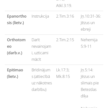
Atkl.3:19.
Epanortho
Instrukcija
2.Tim.3:16
Jņ.10:31-36:
sis (lietv.)
Jēzus un
ebreji
Orthotom
Darīt
2.Tim.2:15
Nehemija
eo
nevainojam
5:9-11
(darb.v.)
i, uzticami
mācīt
Epitimao
Brīdinājum
Lk.17:3;
Jņ.5:14:
(lietv.)
s (attiecībā
Mk.8:15
Jēzus un
uz nākotnes
slimais pie
darbību)
Betezdas
dīķa