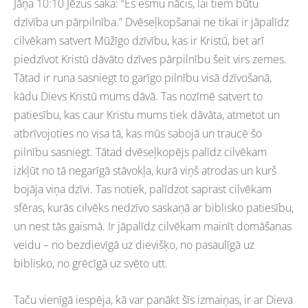
Jāņa 10:10 Jēzus saka: “Es esmu nācis, lai tiem būtu
dzīvība un pārpilnība.” Dvēseļkopšanai ne tikai ir jāpalīdz
cilvēkam satvert Mūžīgo dzīvību, kas ir Kristū, bet arī
piedzīvot Kristū dāvāto dzīves pārpilnību šeit virs zemes.
Tātad ir runa sasniegt to garīgo pilnību visā dzīvošanā,
kādu Dievs Kristū mums dāvā. Tas nozīmē satvert to
patiesību, kas caur Kristu mums tiek dāvāta, atmetot un
atbrīvojoties no visa tā, kas mūs sabojā un traucē šo
pilnību sasniegt. Tātad dvēseļkopējs palīdz cilvēkam
izkļūt no tā negarīgā stāvokļa, kurā viņš atrodas un kurš
bojāja viņa dzīvi. Tas notiek, palīdzot saprast cilvēkam
sfēras, kurās cilvēks nedzīvo saskaņā ar biblisko patiesību,
un nest tās gaismā. Ir jāpalīdz cilvēkam mainīt domāšanas
veidu – no bezdievīgā uz dievišķo, no pasaulīgā uz
biblisko, no grēcīgā uz svēto utt.
Taču vienīgā iespēja, kā var panākt šīs izmaiņas, ir ar Dieva