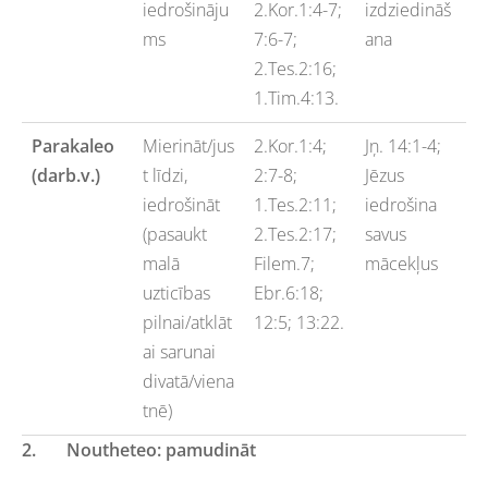
iedrošināju
2.Kor.1:4-7;
izdziedināš
ms
7:6-7;
ana
2.Tes.2:16;
1.Tim.4:13.
Parakaleo
Mierināt/jus
2.Kor.1:4;
Jņ. 14:1-4;
(darb.v.)
t līdzi,
2:7-8;
Jēzus
iedrošināt
1.Tes.2:11;
iedrošina
(pasaukt
2.Tes.2:17;
savus
malā
Filem.7;
mācekļus
uzticības
Ebr.6:18;
pilnai/atklāt
12:5; 13:22.
ai sarunai
divatā/viena
tnē)
2.
Noutheteo: pamudināt