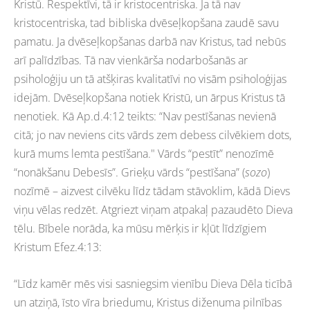
Kristū. Respektīvi, tā ir kristocentriska. Ja tā nav
kristocentriska, tad bibliska dvēseļkopšana zaudē savu
pamatu. Ja dvēseļkopšanas darbā nav Kristus, tad nebūs
arī palīdzības. Tā nav vienkārša nodarbošanās ar
psiholoģiju un tā atšķiras kvalitatīvi no visām psiholoģijas
idejām. Dvēseļkopšana notiek Kristū, un ārpus Kristus tā
nenotiek. Kā Ap.d.4:12 teikts: “Nav pestīšanas nevienā
citā; jo nav neviens cits vārds zem debess cilvēkiem dots,
kurā mums lemta pestīšana." Vārds “pestīt” nenozīmē
“nonākšanu Debesīs”. Grieķu vārds “pestīšana” (
sozo
)
nozīmē – aizvest cilvēku līdz tādam stāvoklim, kādā Dievs
viņu vēlas redzēt. Atgriezt viņam atpakaļ pazaudēto Dieva
tēlu. Bībele norāda, ka mūsu mērķis ir kļūt līdzīgiem
Kristum Efez.4:13:
“Līdz kamēr mēs visi sasniegsim vienību Dieva Dēla ticībā
un atziņā, īsto vīra briedumu, Kristus diženuma pilnības