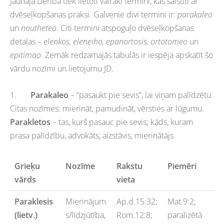
Jaunajā Derībā tiek lietoti vairāki termini, kas saistīti ar
dvēseļkopšanas praksi. Galvenie divi termini ir:
parakaleo
un
noutheteo
. Citi termini atspoguļo dvēseļkopšanas
detaļas –
elenkos, eleneiho, epanortosis, ortotomeo
un
epitimao
. Zemāk redzamajās tabulās ir iespēja apskatīt šo
vārdu nozīmi un lietojumu JD.
1.
Parakaleo
– “pasaukt pie sevis”, lai viņam palīdzētu.
Citas nozīmes: mierināt, pamudināt, vērsties ar lūgumu.
Parakletos
– tas, kurš pasauc pie sevis; kāds, kuram
prasa palīdzību, advokāts, aizstāvis, mierinātājs.
Grieķu
Nozīme
Rakstu
Piemēri
vārds
vieta
Paraklesis
Mierinājum
Ap.d.15:32;
Mat.9:2;
(lietv.)
s/līdzjūtība,
Rom.12:8;
paralizētā