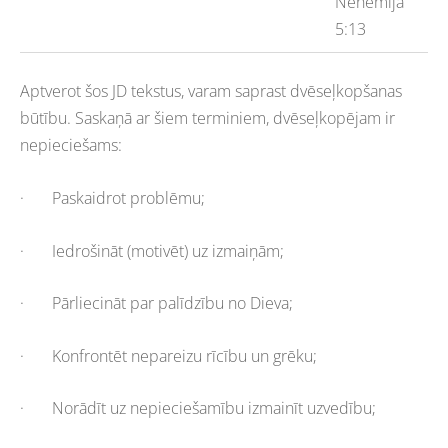
Nehemija
5:13
Aptverot šos JD tekstus, varam saprast dvēseļkopšanas
būtību. Saskaņā ar šiem terminiem, dvēseļkopējam ir
nepieciešams:
· Paskaidrot problēmu;
· Iedrošināt (motivēt) uz izmaiņām;
· Pārliecināt par palīdzību no Dieva;
· Konfrontēt nepareizu rīcību un grēku;
· Norādīt uz nepieciešamību izmainīt uzvedību;