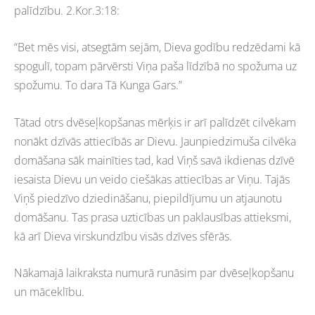
palīdzību. 2.Kor.3:18:
“Bet mēs visi, atsegtām sejām, Dieva godību redzēdami kā
spogulī, topam pārvērsti Viņa paša līdzībā no spožuma uz
spožumu. To dara Tā Kunga Gars.”
Tātad otrs dvēseļkopšanas mērķis ir arī palīdzēt cilvēkam
nonākt dzīvās attiecībās ar Dievu. Jaunpiedzimuša cilvēka
domāšana sāk mainīties tad, kad Viņš savā ikdienas dzīvē
iesaista Dievu un veido ciešākas attiecības ar Viņu. Tajās
Viņš piedzīvo dziedināšanu, piepildījumu un atjaunotu
domāšanu. Tas prasa uzticības un paklausības attieksmi,
kā arī Dieva virskundzību visās dzīves sfērās.
Nākamajā laikraksta numurā runāsim par dvēseļkopšanu
un māceklību.