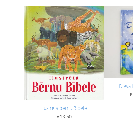
Dieva 
Р
Ilustrētā bērnu Bībele
€13.50