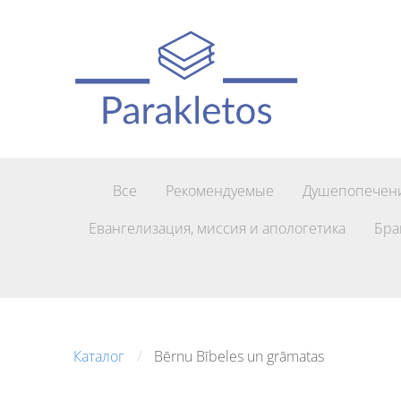
Все
Рекомендуемые
Душепопечени
Евангелизация, миссия и апологетика
Бра
Каталог
Bērnu Bībeles un grāmatas