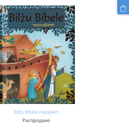
Bilžu Bībele mazajiem
Распродано