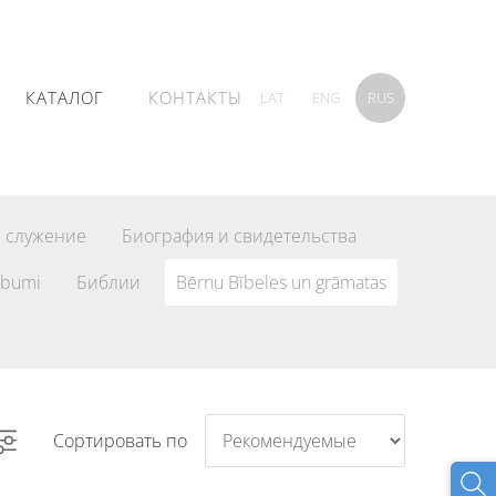
КАТАЛОГ
КОНТАКТЫ
LAT
ENG
RUS
и служение
Биография и свидетельства
lbumi
Библии
Bērnu Bībeles un grāmatas
Сортировать по