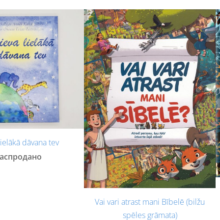
lielākā dāvana tev
аспродано
Vai vari atrast mani Bībelē (bilžu
spēles grāmata)