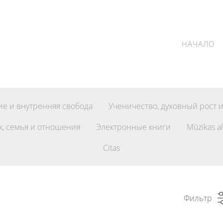
НАЧАЛО
е и внутренняя свобода
Ученичество, духовный рост 
к, семья и отношения
Электронные книги
Mūzikas a
Citas
Фильтр