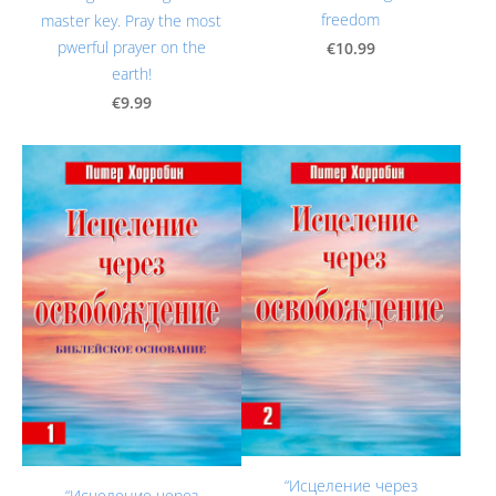
freedom
master key. Pray the most
pwerful prayer on the
€10.99
earth!
€9.99
“Исцеление через
“Исцеление через