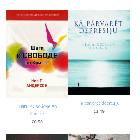
Kā pārvarēt depresiju
Шаги к Свободе во
€3.19
Христе
€6.50