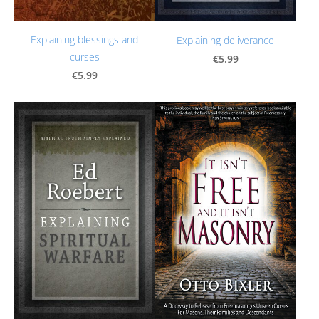
Explaining blessings and
Explaining deliverance
curses
€5.99
€5.99