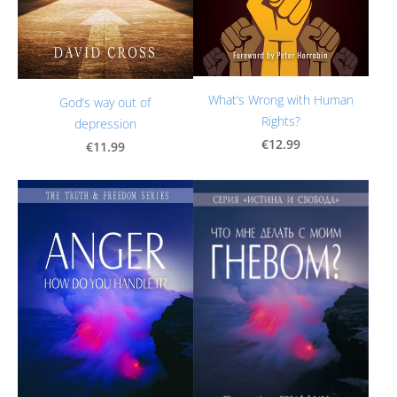
What’s Wrong with Human
God’s way out of
Rights?
depression
€12.99
€11.99