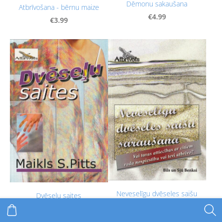
Dēmonu sakaušana
Atbrīvošana - bērnu maize
€4.99
€3.99
Neveselīgu dvēseles saišu
Dvēseļu saites
saraušana
€4.99
€4.49