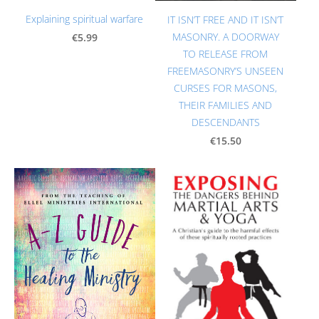
Explaining spiritual warfare
IT ISN’T FREE AND IT ISN’T
MASONRY. A DOORWAY
€5.99
TO RELEASE FROM
FREEMASONRY’S UNSEEN
CURSES FOR MASONS,
THEIR FAMILIES AND
DESCENDANTS
€15.50