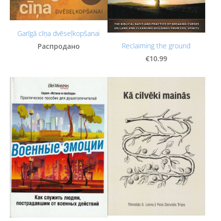
Garīgā cīņa dvēseļkopšanai
Reclaiming the ground
Распродано
€10.99