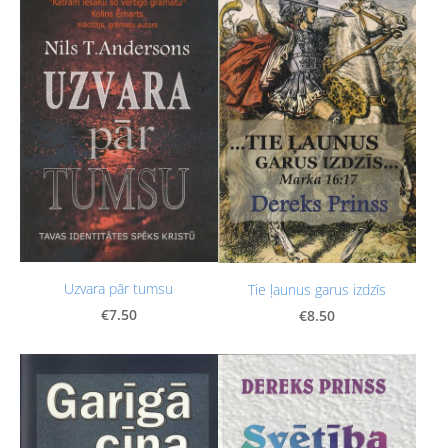
Uzvara pār tumsu
Tie ļaunus garus izdzīs
€7.50
€8.50