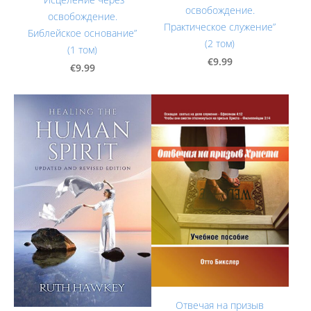
освобождение.
освобождение.
Практическое служение”
Библейское основание”
(2 том)
(1 том)
€9.99
€9.99
Отвечая на призыв