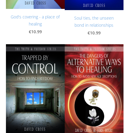
God's covering - a place of
Soul ties, the unseen
healing
bond in relationships
€10.99
€10.99