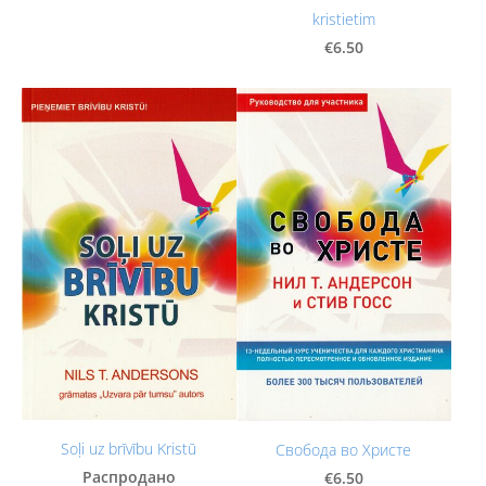
kristietim
€6.50
Soļi uz brīvību Kristū
Свобода во Христе
Распродано
€6.50