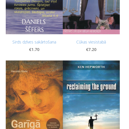
Cūkas viesistabā
Sirds dzīves sakārtošana
€7.20
€1.70