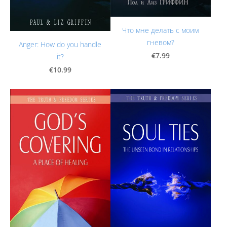
Что мне делать с моим
гневом?
Anger: How do you handle
€7.99
it?
€10.99