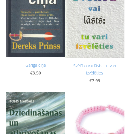
Garīgā cīņa
Svētība vai lāsts: tu vari
€3.50
izvēlēties
€7.99