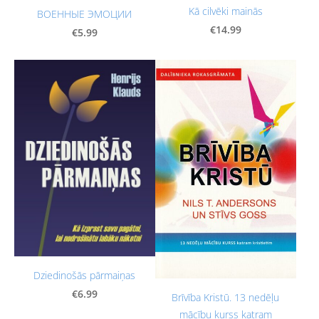
Kā cilvēki mainās
ВОЕННЫЕ ЭМОЦИИ
€14.99
€5.99
Dziedinošās pārmaiņas
€6.99
Brīvība Kristū. 13 nedēļu
mācību kurss katram