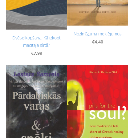
Nozīmīguma meklējumos
Dvēseļkopšana. Kā izkopt
€4.40
mācītāja sirdi?
€7.99