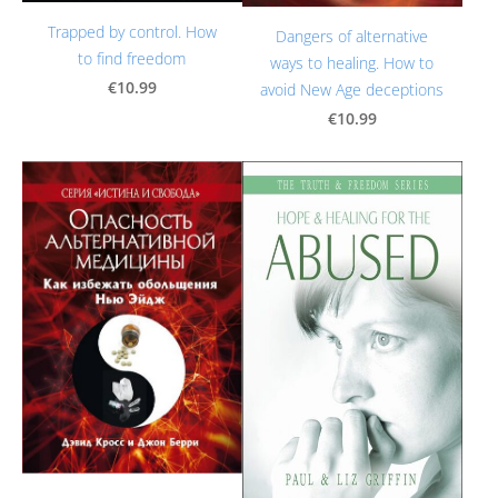
Trapped by control. How
Dangers of alternative
to find freedom
ways to healing. How to
€10.99
avoid New Age deceptions
€10.99