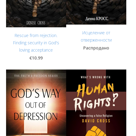
Исцеление от
Rescue from rejection.
отверженности
Finding security in God's
Распродано
loving acceptance
€10.99