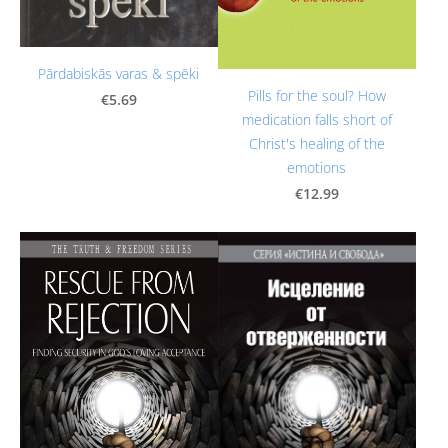
Pārdabiskās varas & spēki
Pills for the soul? How
€5.69
medication falls short of
Christ's healing of the
emotions
€12.99