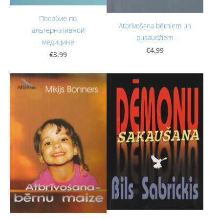
Пособие по
Atbrīvošana bērniem un
альтернативной
pusaudžiem
медицине
€4.99
€3.99