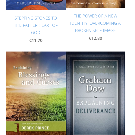
THE POWER OF A NEW
STEPPING STONES TO
IDENTITY. OVERCOMING A
THE FATHER HEART OF
BROKEN SELF-IMAGE
GOD
€12.80
€11.70