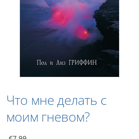
Что мне делать с
моим гневом?
€7.99