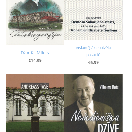
Vislaimīgākie cilvēki
Džordžs Millers
pasaulē
€14.99
€6.99