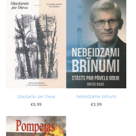
Izlaušanās pie Dieva
Nebeidzamie brīnumi
€5.99
€3.99