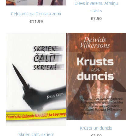
Dievs ir varens. Atmiņu
stāsts
Ceļojums pa Dzintara zemi
€7.50
€11.99
Krusts un duncis
Skrien čalīt, skrien!
€3.50