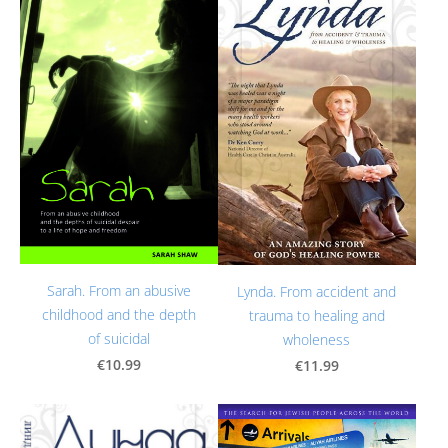
Sarah. From an abusive
Lynda. From accident and
childhood and the depth
trauma to healing and
of suicidal
wholeness
€10.99
€11.99