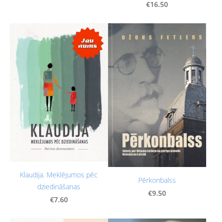
€16.50
Klaudija. Meklējumos pēc
Pērkonbalss
dziedināšanas
€9.50
€7.60