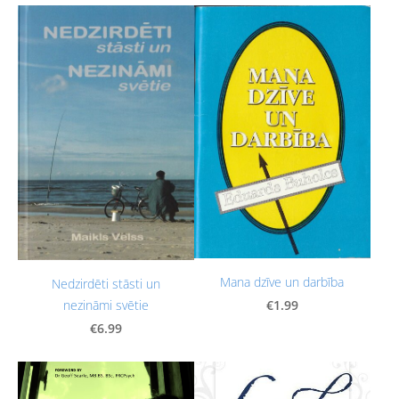
Mana dzīve un darbība
Nedzirdēti stāsti un
€1.99
nezināmi svētie
€6.99