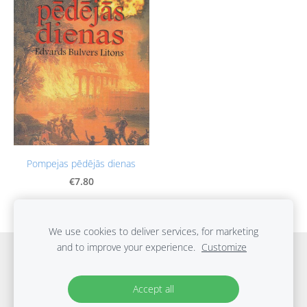
Pompejas pēdējās dienas
€7.80
We use cookies to deliver services, for marketing
and to improve your experience.
Customize
Home
Catalog
Delivery
Regulations
Privacy Policy
Contacts
Cookies
Accept all