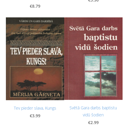
€8.79
Svētā Gara darbs baptistu
Tev pieder slava, Kungs
vidū šodien
€3.99
€2.99