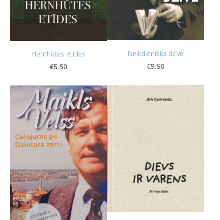
Neikdienišķa dzīve
Hernhūtes etīdes
€9.50
€5.50