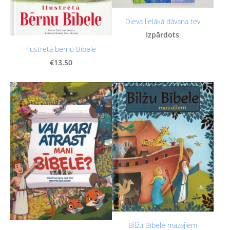
Dieva lielākā dāvana tev
Izpārdots
Ilustrētā bērnu Bībele
€13.50
Bilžu Bībele mazajiem