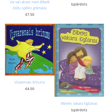
Vai vari atrast mani Bībelē
Izpārdots
(bilžu spēles grāmata)
€7.50
Visvarenais brīnums
€4.50
Bībeles vakara lūgšanas
Izpārdots