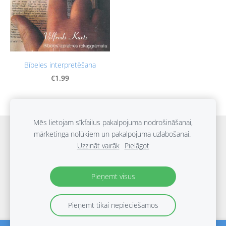
Bībeles interpretēšana
€1.99
Mēs lietojam sīkfailus pakalpojuma nodrošināšanai,
Sākums
Grāmatu katalogs
Blogs
Piegāde
mārketinga nolūkiem un pakalpojuma uzlabošanai.
Uzzināt vairāk
Pielāgot
Noteikumi
Privātuma politika
Kontakti
Sīkdatnes
Pieņemt visus
Pieņemt tikai nepieciešamos