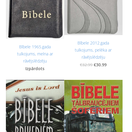
Bībele 2012.gada
Bībele 1965.gada
tulkojums, pelēka ar
tulkojums, melna ar
rāvējslēdzēju
rāvējslēdzēju
€30.99
€32.99
Izpārdots