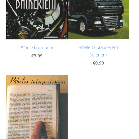
Bībele tālbraucējiem
Bībele baikeriem
šoferiem
€3.99
€0.99