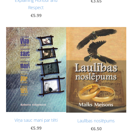
Explaining Honour and
€3.65
Respect
€5.99
Viņa sauc mani par tēti
Laulības noslēpums
€5.99
€6.50