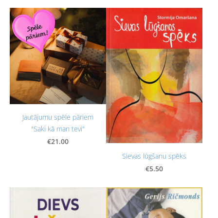
Jautājumu spēle pāriem
"Saki kā man tevi"
€21.00
Sievas lūgšanu spēks
€5.50