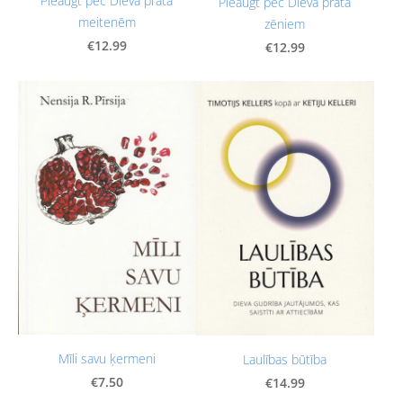
Pieaugt pēc Dieva prāta
Pieaugt pēc Dieva prāta
meitenēm
zēniem
€12.99
€12.99
Mīli savu ķermeni
Laulības būtība
€7.50
€14.99