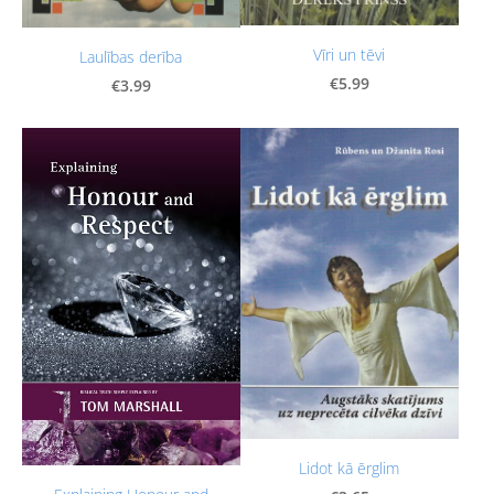
Vīri un tēvi
Laulības derība
€5.99
€3.99
Lidot kā ērglim