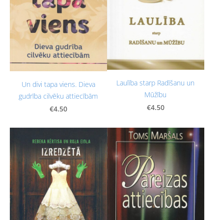
Laulība starp Radīšanu un
Un divi tapa viens. Dieva
Mūžību
gudrība cilvēku attiecībām
€4.50
€4.50