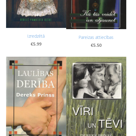
Izredzētā
Pareizas attiecības
€5.99
€5.50