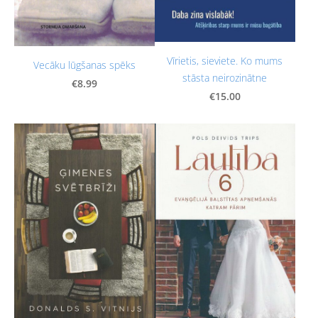
Vīrietis, sieviete. Ko mums
Vecāku lūgšanas spēks
stāsta neirozinātne
€8.99
€15.00