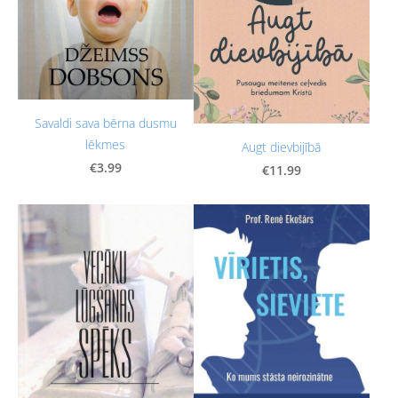
Savaldi sava bērna dusmu
lēkmes
Augt dievbijībā
€3.99
€11.99