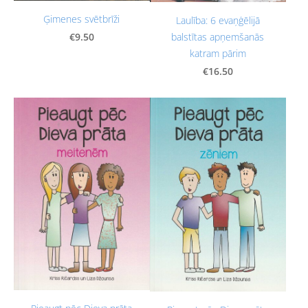
Ģimenes svētbrīži
Laulība: 6 evaņģēlijā
balstītas apņemšanās
€9.50
katram pārim
€16.50