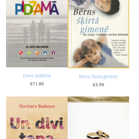
Dievs pidžamā
Bērns šķirtā ģimenē
€11.80
€3.99